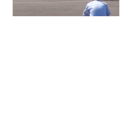
☆☆☆☆☆☆☆
ミニトマト栽
2022年8月15日
社員日記
ミニトマト栽培
ぶら
2022年9月5日
社員日記
ぶらり旅
ブログ一覧