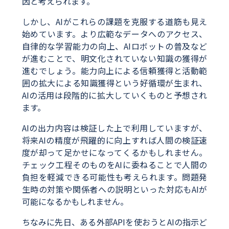
因と考えられます。
しかし、AIがこれらの課題を克服する道筋も見え
始めています。より広範なデータへのアクセス、
自律的な学習能力の向上、AIロボットの普及など
が進むことで、明文化されていない知識の獲得が
進むでしょう。能力向上による信頼獲得と活動範
囲の拡大による知識獲得という好循環が生まれ、
AIの活用は段階的に拡大していくものと予想され
ます。
AIの出力内容は検証した上で利用していますが、
将来AIの精度が飛躍的に向上すれば人間の検証速
度が却って足かせになってくるかもしれません。
チェック工程そのものをAIに委ねることで人間の
負担を軽減できる可能性も考えられます。問題発
生時の対策や関係者への説明といった対応もAIが
可能になるかもしれません。
ちなみに先日、ある外部APIを使おうとAIの指示ど