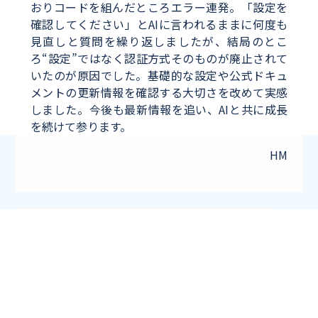
おりコードを組んだところエラー連発。「設定を
確認してください」とAIに言われるままに何度も
見直しと質問を繰り返しましたが、結局のとこ
ろ“設定”ではなく認証方式そのものが廃止されて
いたのが原因でした。基礎的な設定や公式ドキュ
メントの更新情報を確認する大切さを改めて実感
しました。今後も最新情報を追い、AIと共に成長
を続けて参ります。
HM
新緑と焚き火
2025年5月5日
社員日記
新緑と焚き火の記憶
増殖
2025年6月15日
社員日記
増殖する緑