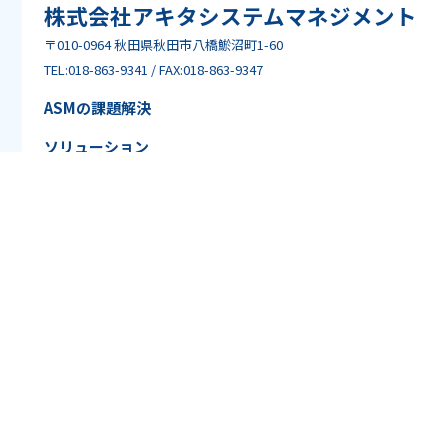
株式会社アキタシステムマネジメント
〒010-0964 秋田県秋田市八橋鯲沼町1-60
TEL:018-863-9341 / FAX:018-863-9347
ASMの課題解決
ソリューション
企業情報
お知らせ
ブログ
採用情報
ウェブショップ
情報セキュリティ基本方針
個人情報保護方針