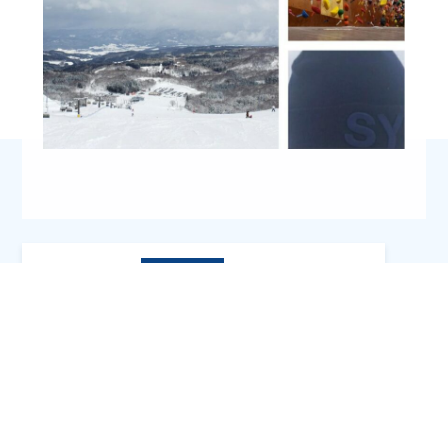
冬の電気代
2023年2月5日
社員日記
冬の電気代
今年
2023年2月25日
社員日記
今年度を振り返りながら