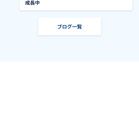
成長中
ブログ一覧
TOP
ブログ
警察に
株式会社アキタシステムマネジメント
〒010-0964 秋田県秋田市八橋鯲沼町1-60
TEL:018-863-9341 / FAX:018-863-9347