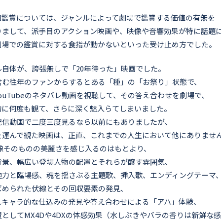
画鑑賞については、ジャンルによって劇場で鑑賞する価値の有無を
りまして、派手目のアクション映画や、映像や音響効果が特に話題
劇場での鑑賞に対する食指が動かないといった受け止め方でした。
自体が、誇張無しで「20年待った」映画でした。
含む往年のファンからするとある「種」の「お祭り」状態で、
ouTubeのネタバレ動画を視聴して、その答え合わせを劇場で、
的に何度も観て、さらに深く魅入らてしまいました。
配信動画で二度三度見るなら以前にもありましたが、
を運んで観た映画は、正直、これまでの人生において他にありませ
像そのものの美麗さを感じ入るのはもとより、
背景、幅広い登場人物の配置とそれらが醸す雰囲気、
迫力と臨場感、魂を揺さぶる主題歌、挿入歌、エンディングテーマ
ばめられた伏線とその回収要素の発見、
れキャラ的な仕込みの発見や答え合わせによる「アハ」体験、
としてMX4Dや4DXの体感効果（水しぶきやバラの香りは新鮮な