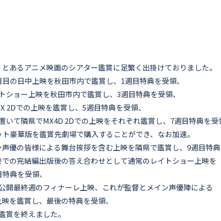
、とあるアニメ映画のシアター鑑賞に足繁く出掛けておりました。
日目の日中上映を秋田市内で鑑賞し、1週目特典を受領、
トショー上映を秋田市内で鑑賞し、3週目特典を受領、
X 2Dでの上映を鑑賞し、5週目特典を受領、
置いて隣県でMX4D 2Dでの上映をそれぞれ鑑賞し、7週目特典を受
ット豪華版を鑑賞先劇場で購入することができ、なお加速。
ン声優の皆様による舞台挨拶を含む上映を隣県で鑑賞し、9週目特典
巻での完結編出版後の答え合わせとして通常のレイトショー上映を
目特典を受領、
場公開最終週のフィナーレ上映、これが監督とメイン声優陣による
上映を鑑賞し、最後の特典を受領、
鑑賞を終えました。