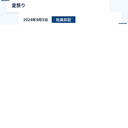
夏祭り
Io
2024年9月5日
社員日記
IoT重量計でスマートな買い物ライフ
ブログ一覧
TOP
ブログ
ポツンと一軒家