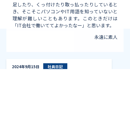
足したり、くっ付けたり取っ払ったりしていると
き、そこそこパソコンやIT用語を知っていないと
理解が難しいこともあります。このときだけは
「IT会社で働いててよかったなー」と思います。
永遠に素人
自然の怖さ
2024年9月15日
社員日記
自然の怖さ
大谷
2024年10月5日
社員日記
大谷効果に期待
ブログ一覧