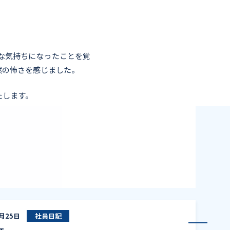
な気持ちになったことを覚
然の怖さを感じました。
たします。
音楽とIT
9月25日
社員日記