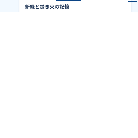
新緑と焚き火の記憶
ブログ一覧
TOP
ブログ
我が子の積極性
株式会社アキタシステムマネジメント
〒010-0964 秋田県秋田市八橋鯲沼町1-60
TEL:018-863-9341 / FAX:018-863-9347