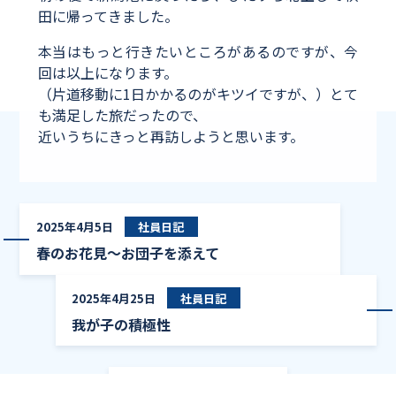
田に帰ってきました。
本当はもっと行きたいところがあるのですが、今
回は以上になります。
（片道移動に1日かかるのがキツイですが、）とて
も満足した旅だったので、
近いうちにきっと再訪しようと思います。
春のお花見～
2025年4月5日
社員日記
春のお花見～お団子を添えて
我が
2025年4月25日
社員日記
我が子の積極性
ブログ一覧