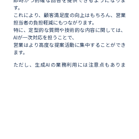
す。
これにより、顧客満足度の向上はもちろん、営業
担当者の負担軽減にもつながります。
特に、定型的な質問や技術的な内容に関しては、
AIが一次対応を担うことで、
営業はより高度な提案活動に集中することができ
ます。
ただし、生成AIの業務利用には注意点もありま
す。
情報の正確性や倫理的な配慮、機密情報の取り扱
いなど、導入にあたっては
ガイドラインの整備と教育が不可欠です。
また、AIはあくまで補助的なツールであり、最終
的な判断や顧客との信頼関係の構築は
人間の役割であることを忘れてはなりません。
総じて言えるのは、生成AIは営業活動の「質」と
「量」の両面を支える