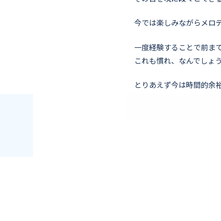
今では楽しみながらメロ
一度経験することで前ま
これも慣れ、なんでしょ
とりあえず今は時間的余
2026年3月15日
社員日記
Snipping Toolの進化