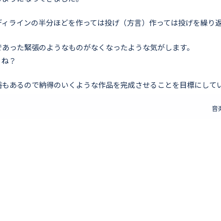
ディラインの半分ほどを作っては投げ（方言）作っては投げを繰り
であった緊張のようなものがなくなったような気がします。
うね？
裕もあるので納得のいくような作品を完成させることを目標にして
音
Snipping Toolの進化
2026年
ブログ一覧
202