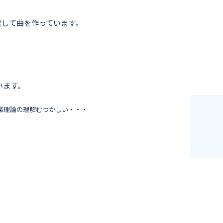
返して曲を作っています。
います。
楽理論の理解むつかしい・・・
2025年の熱
4月5日
社員日記
5年の熱狂を自宅で再現！