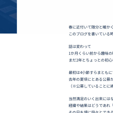
春に近付いて随分と暖か
このブログを書いている
話は変わって
1か月くらい前から趣味の
まだ2年とちょっとの初心
最初は4小節すらまとも
去年の夏頃にとある公募
（※公募していることに
当然満足のいく出来には
経緯や結果はどうであれ
その日を境に段々とでき