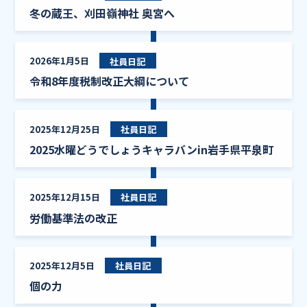
冬の蔵王、刈田嶺神社 奥宮へ
令和
2026年1月5日
社員日記
令和8年度税制改正大綱について
20
2025年12月25日
社員日記
2025水曜どうでしょうキャラバンin岩手県平泉町
労働
2025年12月15日
社員日記
労働基準法の改正
個の
2025年12月5日
社員日記
個の力